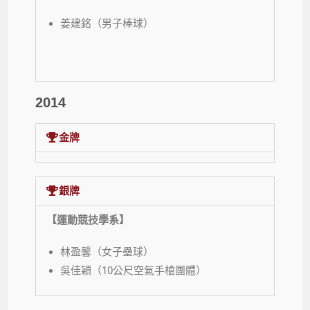
姜建銘（男子棒球）
2014
金牌
銀牌
【運動競技學系】
林盈馨（女子壘球）
吳佳穎（10公尺空氣手槍團體）