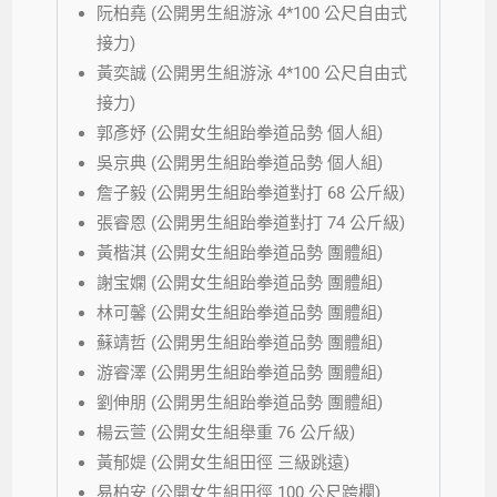
阮柏堯 (公開男生組游泳 4*100 公尺自由式
接力)
黃奕誠 (公開男生組游泳 4*100 公尺自由式
接力)
郭彥妤 (公開女生組跆拳道品勢 個人組)
吳京典 (公開男生組跆拳道品勢 個人組)
詹子毅 (公開男生組跆拳道對打 68 公斤級)
張睿恩 (公開男生組跆拳道對打 74 公斤級)
黃楷淇 (公開女生組跆拳道品勢 團體組)
謝宝嫻 (公開女生組跆拳道品勢 團體組)
林可馨 (公開女生組跆拳道品勢 團體組)
蘇靖哲 (公開男生組跆拳道品勢 團體組)
游睿澤 (公開男生組跆拳道品勢 團體組)
劉伸朋 (公開男生組跆拳道品勢 團體組)
楊云萱 (公開女生組舉重 76 公斤級)
黃郁媞 (公開女生組田徑 三級跳遠)
易柏安 (公開女生組田徑 100 公尺跨欄)