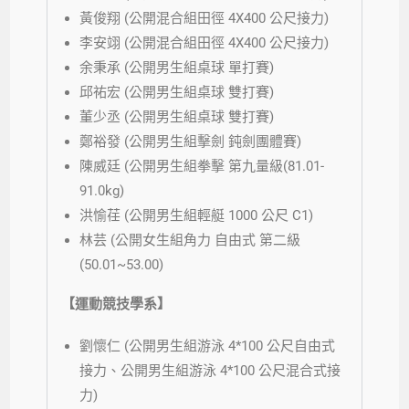
黃俊翔 (公開混合組田徑 4X400 公尺接力)
李安翊 (公開混合組田徑 4X400 公尺接力)
余秉承 (公開男生組桌球 單打賽)
邱祐宏 (公開男生組桌球 雙打賽)
董少丞 (公開男生組桌球 雙打賽)
鄭裕發 (公開男生組擊劍 鈍劍團體賽)
陳威廷 (公開男生組拳擊 第九量級(81.01-
91.0kg)
洪愉荏 (公開男生組輕艇 1000 公尺 C1)
林芸 (公開女生組角力 自由式 第二級
(50.01~53.00)
【運動競技學系】
劉懷仁 (公開男生組游泳 4*100 公尺自由式
接力、公開男生組游泳 4*100 公尺混合式接
力)