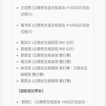
王冠閎
(
公開男女混合組游泳
4*100
公尺自由
式接力
)
羅予訢
(
公開男女混合組游泳
4*100
公尺自由
式接力
)
風如芯
(
公開女生組田徑
800
公尺
)
黃俊翔
(
公開男生組田徑
800
公尺
)
郭家宏
(
公開男生組桌球 雙打賽
)
梅日燁
(
公開男生組桌球 雙打賽
)
林芳安
(
公開女生組網球 單打賽、公開女生
組網球 雙打賽
)
鄭筑云
(
公開女生組網球 雙打賽
)
【運動競技學系】
劉懷仁（公開男生組游泳
100
公尺自由式、