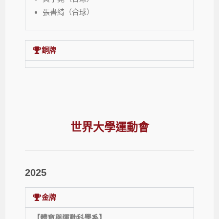
張書綺（合球）
銅牌
世界大學運動會
2025
金牌
【體育與運動科學系】