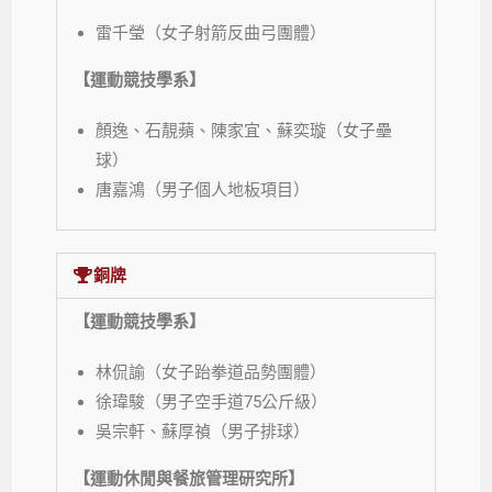
雷千瑩（女子射箭反曲弓
團體）
【運動競技學系】
顏逸、石靚蘋、陳家宜、蘇奕璇（女子壘
球）
唐嘉鴻（男子個人地板項目）
銅牌
【運動競技學系】
林侃諭（女子跆拳道品勢團體）
徐瑋駿（男子空手道75公斤級）
吳宗軒、蘇厚禎（男子排球）
【運動休閒與餐旅管理研究所】