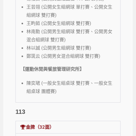
王芸翎 (公開女生組網球 單打賽、公開女生
組網球 雙打賽)
王畇茹 (公開女生組網球 雙打賽)
林南勳 (公開男生組網球 雙打賽、公開男女
混合組網球 雙打賽)
林以誠 (公開男生組網球 雙打賽)
鄭筑云 (公開男女混合組網球 雙打賽)
【運動休閒與餐旅管理研究所】
陳奕珺 (一般女生組桌球 雙打賽、一般女生
組桌球 團體賽)
113
金牌（32面）