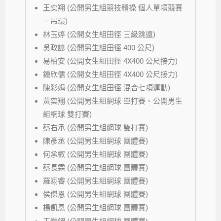
王奕翔 (公開男生組競技體操 個人單項競賽
－吊環)
林玉婷 (公開女生組田徑 三級跳遠)
吳政諺 (公開男生組田徑 400 公尺)
易柏安 (公開女生組田徑 4X400 公尺接力)
鍾欣儒 (公開女生組田徑 4X400 公尺接力)
陳彩娟 (公開女生組田徑 混合七項運動)
黃奕翔 (公開男生組網球 單打賽
、
公開男生
組網球 雙打賽)
蔡右承 (公開男生組網球 雙打賽)
陳彥丞 (公開男生組網球 團體賽)
何承叡 (公開男生組網球 團體賽)
蔡長霖 (公開男生組網球 團體賽)
羅翊睿 (公開男生組網球 團體賽)
侯傑恩 (公開男生組網球 團體賽)
楊凱恩
(公開男生組網球 團體賽)