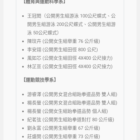
【體育與運動科學系】
王冠閎（公開男生組游泳 100公尺蝶式、公
開男生組游泳 200公尺蝶式、公開男生組游
泳 50公尺蝶式）
陳玟卉 (公開女生組舉重 76 公斤級)
李安翊 (公開男生組田徑 800 公尺)
風如芯 (公開女生組田徑 4X400 公尺接力)
林芷亘 (公開女生組田徑 4X400 公尺接力)
【運動競技學系】
游睿澤 (公開男女混合組跆拳道品勢 雙人組)
楊長螢 (公開男女混合組跆拳道品勢 雙人組)
楊長螢 (
公開女生組跆拳道品勢 個人組)
紀茗弦 (公開男生組跆拳道對打 80 公斤級)
劉永富 (公開男生組舉重 67 公斤級)
莊盛閔 (公開男生組舉重 73 公斤級)