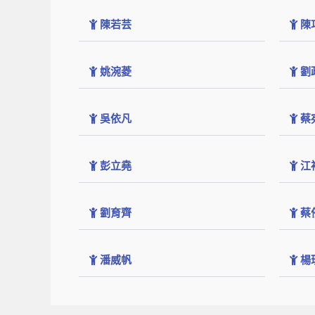
陳若芸
陳
姚涴菱
劉
吳依凡
蔡
彭立堯
江
劉育齊
蔡
潘威帆
楊