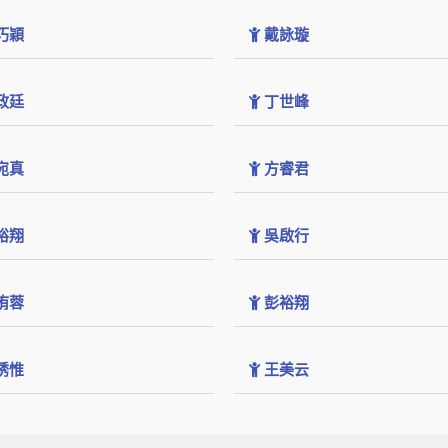
巧穎
戴詠璇
政廷
丁世峰
宛真
方睿君
裕翔
吳啟行
侑蓉
彭裕翔
琇惟
王美云