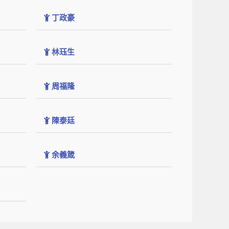
丁政豪
林珏生
周福隆
陳泰廷
余義箴