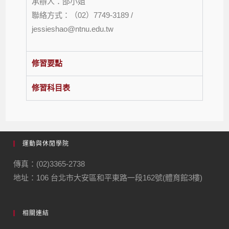
承辦人：邵小姐
聯絡方式：（02）7749-3189 /
jessieshao@ntnu.edu.tw
修習要點
修習科目表
運動與休閒學院
傳真：(02)3365-2738
地址：106 台北市大安區和平東路一段162號(體育館3樓)
相關連結