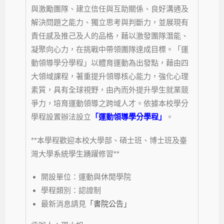
與激勵團隊、建立信任與互助關係、良好溝通及
解決問題之能力、獨立思考與判斷力，並展現有
責任感及推己及人的品格，藉以激發團隊潛能、
凝聚向心力，在挑戰中帶領團隊達成目標。「運
動領導學分學程」以體育運動為出發點，藉由四
大領域課程，著重提升領導核心能力，強化心理
素質，具有全球視野，由內而外提升學生就業競
爭力，培育運動領導之跨域人才。依據本校學分
學程設置辦法設立
「運動領導學分學程」
。
**本學程歡迎本校大學部、碩士班、博士班及臺
灣大學系統學生踴躍修習**
開設單位：運動與休閒學院
學程類別：認證制
最新消息請見
「書院公告」