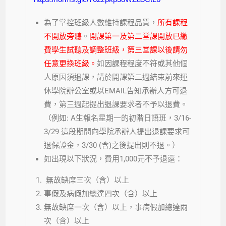
為了掌控班級人數維持課程品質，
所有課程
不開放旁聽
。
開課第一及第二堂課開放已繳
費學生試聽及調整班級，第三堂課以後請勿
任意更換班級。
如因課程程度不符或其他個
人原因須退課，請於開課第二週結束前來運
休學院辦公室或以EMAIL告知承辦人方可退
費，第三週起提出退課要求者不予以退費。
（例如: A生報名星期一的初階日語班，3/16-
3/29 這段期間向學院承辦人提出退課要求可
退保證金，3/30 (含)之後提出則不退。）
如出現以下狀況，費用1,000元不予退還：
無故缺席三次（含）以上
事假及病假加總達四次（含）以上
無故缺席一次（含）以上，事病假加總達兩
次（含）以上