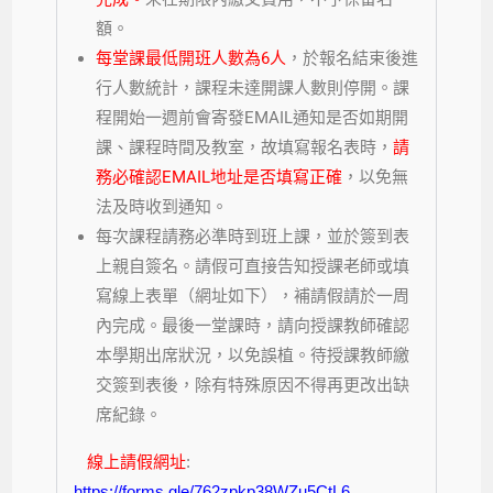
額。
每堂課最低開班人數為6人
，於報名結束後進
行人數統計，課程未達開課人數則停開。課
程開始一週前會寄發EMAIL通知是否如期開
課、課程時間及教室，故填寫報名表時，
請
務必確認EMAIL地址是否填寫正確
，以免無
法及時收到通知。
每次課程請務必準時到班上課，並於簽到表
上親自簽名。請假可直接告知授課老師或填
寫線上表單（網址如下），補請假請於一周
內完成。最後一堂課時，請向授課教師確認
本學期出席狀況，以免誤植。待授課教師繳
交簽到表後，除有特殊原因不得再更改出缺
席紀錄。
線上請假網址
:
https://forms.gle/762zpkp38WZu5CtL6