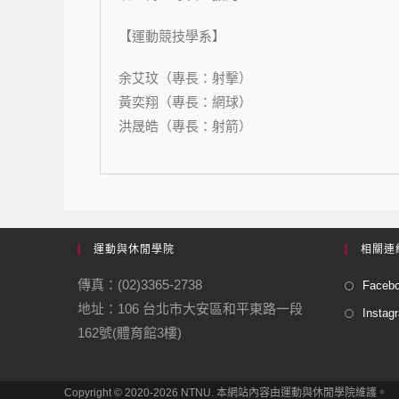
【運動競技學系】
余艾玟（專長：射擊）
黃奕翔（專長：網球）
洪晟皓（專長：射箭）
運動與休閒學院
相關連
傳真：(02)3365-2738
Faceb
地址：106 台北市大安區和平東路一段
Instag
162號(體育館3樓)
Copyright © 2020-2026 NTNU. 本網站內容由運動與休閒學院維護。