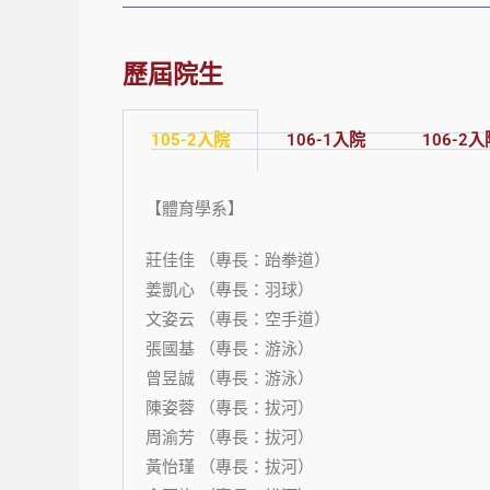
歷屆院生
105-2入院
106-1入院
106-2入
【體育學系】
莊佳佳 （專長：跆拳道）
姜凱心 （專長：羽球）
文姿云 （專長：空手道）
張國基 （專長：游泳）
曾昱誠 （專長：游泳）
陳姿蓉 （專長：拔河）
周渝芳 （專長：拔河）
黃怡瑾 （專長：拔河）