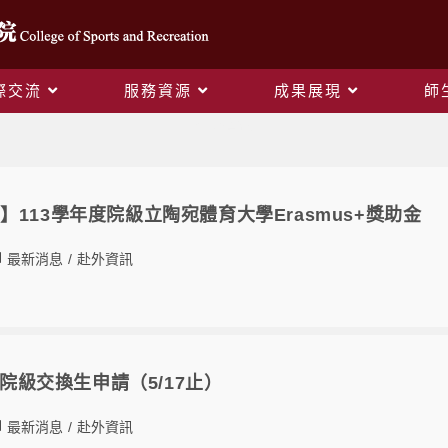
際交流
服務資源
成果展現
師
赴外資訊
113學年度院級立陶宛體育大學Erasmus+獎助金
最新消息
/
赴外資訊
大學院級交換生申請（5/17止）
最新消息
/
赴外資訊