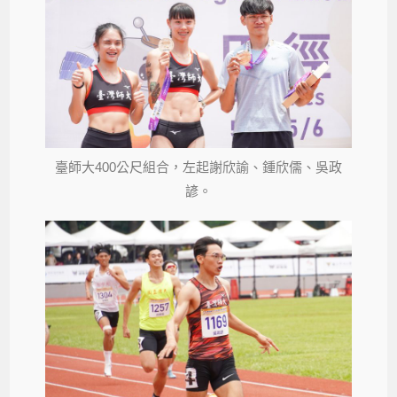
臺師大400公尺組合，左起謝欣諭、鍾欣儒、吳政
諺。