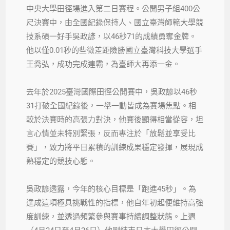
中央大學田徑場進入第二日賽程。公開男子組400公
尺決賽中，由全國紀錄保持人、國立臺灣師範大學競
技系碩一好手吳政諺，以46秒71的成績勇奪金牌。
他以僅0.01秒的些微差距險勝國立臺灣科技大學選手
王喬弘，成功完成連霸，為臺師大再添一金。
去年於2025臺灣國際田徑公開賽中，吳政諺以46秒
31打破全國紀錄後，一舉一動皆成為賽場焦點。相
較於決賽時的高張力對決，他賽後顯得相當從容，坦
言心情並未特別緊張，反而專注於「放鬆並享受比
賽」，致力將平日累積的訓練成果穩定發揮，展現成
熟穩定的競技心態。
吳政諺透露，今年的核心目標是「跑進45秒」。為
達成這項極具挑戰性的指標，他自年初起便維持高強
度訓練，並透過頻繁參與賽事持續調整狀態。上週