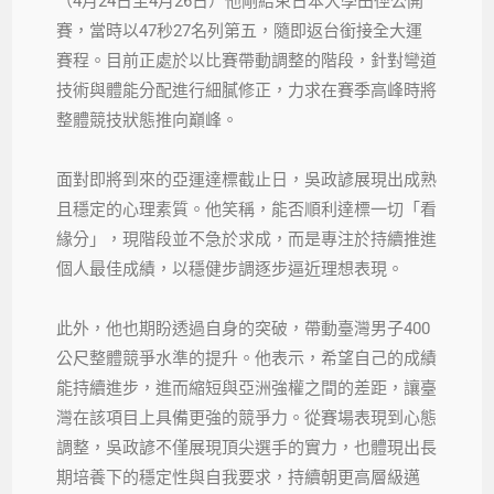
（4月24日至4月26日）他剛結束日本大學田徑公開
賽，當時以47秒27名列第五，隨即返台銜接全大運
賽程。目前正處於以比賽帶動調整的階段，針對彎道
技術與體能分配進行細膩修正，力求在賽季高峰時將
整體競技狀態推向巔峰。
面對即將到來的亞運達標截止日，吳政諺展現出成熟
且穩定的心理素質。他笑稱，能否順利達標一切「看
緣分」，現階段並不急於求成，而是專注於持續推進
個人最佳成績，以穩健步調逐步逼近理想表現。
此外，他也期盼透過自身的突破，帶動臺灣男子400
公尺整體競爭水準的提升。他表示，希望自己的成績
能持續進步，進而縮短與亞洲強權之間的差距，讓臺
灣在該項目上具備更強的競爭力。從賽場表現到心態
調整，吳政諺不僅展現頂尖選手的實力，也體現出長
期培養下的穩定性與自我要求，持續朝更高層級邁