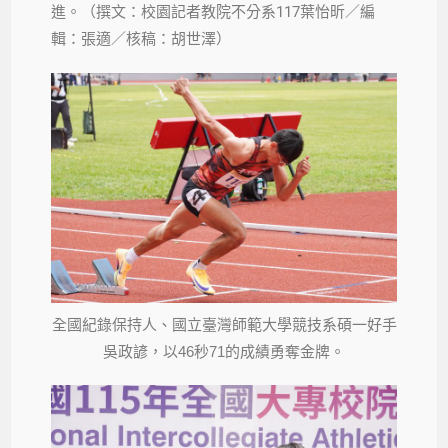
進。（撰文：校園記者教院不分系117葉怡昕／編
輯：張適／核稿：胡世澤）
全國紀錄保持人、國立臺灣師範大學競技系碩一好手
吳政諺，以46秒71的成績勇奪金牌。