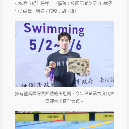
弟妹樹立絕佳榜樣。（撰稿：校園記者英語116林子
勻 / 編輯：張適 / 核稿：胡世澤）
擁有豐富國際賽經驗的王冠閎，今年已是第六度代表
臺師大出征全大運。