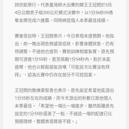
詩欣館舉行。代表臺灣師大出賽的蝶王王冠閎於5月
4日公開男子組200公尺蝶式決賽中，以1分56秒09勇
奪金牌完成六連霸，同時締造個人本季最佳成績。
賽後受訪時，王冠閎表示，今日表現未達預期。他指
出，前一晚出現些微感冒症狀，影響身體狀態，仍有
待調整。不過他也提到，賽前訓練相當紮實，原先預
期可游進1分55秒，甚至挑戰1分54秒內。對於未能
達標，他也以輕鬆語氣自嘲「可能這次比賽沒有拜
拜」，認為比賽中仍存在部分不可控因素。
王冠閎的教練黃智勇也表示，原先設定希望他能游出
1分55秒左右的成績，而今天游出的秒數已是他個人
本季最佳。「希望他一場比一場進步，雖然距離原先
設定的1分55秒還差了一點，不過這一場的配速已比
預期理想，整體表現算是不錯。」