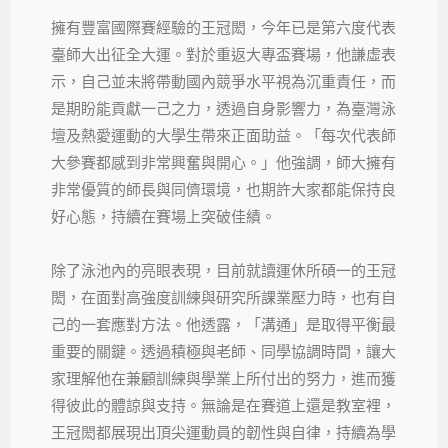
擁有豐富國際賽經驗的王冠閎，今年已是第六度代表
臺師大出征全大運。對於重返大專盃賽場，他謙虛表
示，自己並未將帶動國內競爭水平視為沉重責任，而
是期盼能貢獻一己之力，透過自身影響力，為臺灣泳
壇及熱愛運動的大學生帶來正面助益。「每次代表師
大參賽都感到非常興奮與開心。」他強調，師大擁有
非常優質的師長與同儕環境，也期許大家都能保持良
好心態，持續在賽場上突破佳績。
除了泳池內的亮眼表現，目前就讀運休所碩一的王冠
閎，在面對高強度訓練與研究所課業壓力時，也有自
己的一套應對方法。他透露，「溝通」是取得平衡最
重要的關鍵。透過積極與老師、同學協調時間，讓大
家理解他在兼顧訓練與學業上所付出的努力，進而獲
得彼此的體諒與支持。無論是在賽道上還是教室裡，
王冠閎都展現出頂尖運動員的韌性與自律，持續為學