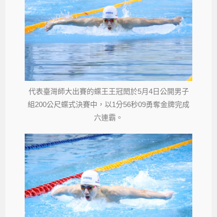
代表臺灣師大出賽的蝶王王冠閎於5月4日公開男子
組200公尺蝶式決賽中，以1分56秒09勇奪金牌完成
六連霸。