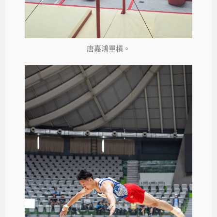
唐嘉鴻單槓。