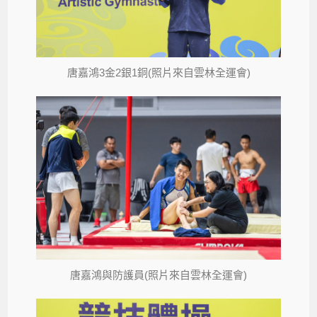
唐嘉鴻3金2銀1銅(照片來自雲林全運會)
唐嘉鴻與防護員(照片來自雲林全運會)