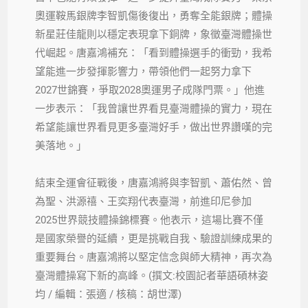
奧運鞍馬銀牌李智凱傷後復出，勇奪全能銀牌；體操
新星莊佳龍則以穩定表現拿下銅牌，象徵臺灣體操世
代崛起。唐嘉鴻補充：「看到體操選手的衝勁，我希
望能進一步發揮影響力，帶領他們一起努力拿下
2027世錦賽，爭取2028奧運男子成隊門票。」他進
一步表示：「我曾讓世界看見臺灣體操的實力，現在
希望能讓世界看見更多臺灣好手，做出世界讚嘆的完
美落地。」
結束全運會征戰後，唐嘉鴻將與李智凱、蕭佑然、曾
為聖、洪源禧、王奕翔代表臺灣，前進印尼參加
2025世界競技體操錦標賽。他表示，這場比賽不僅
是國家榮譽的延續，更是挑戰自我、驗證訓練成果的
重要舞台。唐嘉鴻將以堅定信念與師大精神，再次為
臺灣體操寫下新的高峰。(撰文:校園記者華語碩林姿
均 / 編輯：張適 / 核稿：胡世澤)