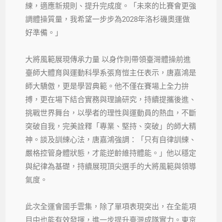
練，適應新規則、提升完成度。「未來的比賽會更強
調體操質量，我希望一步步為2028年洛杉磯奧運做
好準備。」
大將風範展現傳承力量 以身作則帶領臺灣體操前進
臺師大體育與運動科學系張育愷主任表示，唐嘉鴻是
師大驕傲，更是學習典範。他不僅在賽場上全力拚
搏，更在場下結合實務與理論研究，持續提攜後進、
挑戰世界舞台，以學者的理性與運動員的熱血，不斷
突破自我，完美詮釋「專業、堅持、突破」的師大精
神。談及訓練心法，唐嘉鴻強調：「只有自律訓練、
嚴格控管身體狀態，才能逆齡維持體能。」他以穩定
與紀律為基礎，持續展現頂尖選手的大將風範與領導
氣度。
此次全運會國手雲集，除了單項表現突出，在全能項
目中也能有效發揮，進一步提升臺灣成隊實力。東京