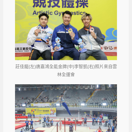
莊佳龍(左)唐嘉鴻全能金牌(中)李智凱(右)照片來自雲
林全運會