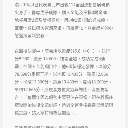
鴻，10月4日代表臺北市出戰114全國運動會展現頂
尖身手，勇奪男子成隊、個人全能及單槓3面金牌、
地板吊環2銀及雙槓銅牌，用3金2銀1銅的好成績，
宣告他從巴黎奧運歸來後，持續進化，以更成熟的心
態迎接全新挑戰。
在單槓決賽中，唐嘉鴻以難度分5.6（+0.1）、執行
分8.900、總分 14.600，技驚全場，成功完成4連
霸；在個人全能項目中，他6項皆穩定發揮，以總分
78.598分重返王座，以地板13.433分、鞍馬12.666
分、吊環13.300分、跳馬13.433分、雙槓13.200分、
單槓12.566分，展現全方位實力與韌性。唐嘉鴻坦
言，「這兩年因為傷勢主要專注在單槓，現在腳傷痊
癒後開始恢復全能訓練，透過全運會檢視自己體能與
穩定度，請大家持續為我加油。」