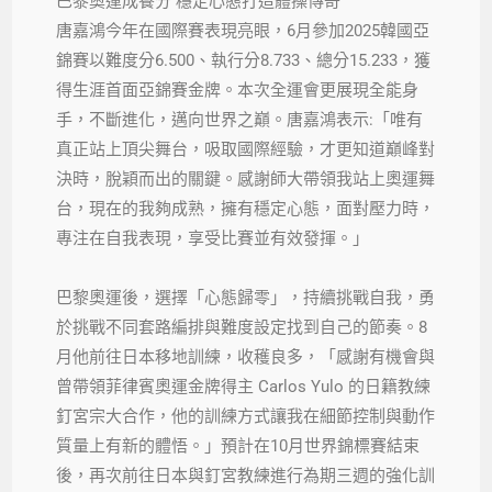
巴黎奧運成養分 穩定心態打造體操傳奇
唐嘉鴻今年在國際賽表現亮眼，6月參加2025韓國亞
錦賽以難度分6.500、執行分8.733、總分15.233，獲
得生涯首面亞錦賽金牌。本次全運會更展現全能身
手，不斷進化，邁向世界之巔。唐嘉鴻表示:「唯有
真正站上頂尖舞台，吸取國際經驗，才更知道巔峰對
決時，脫穎而出的關鍵。感謝師大帶領我站上奧運舞
台，現在的我夠成熟，擁有穩定心態，面對壓力時，
專注在自我表現，享受比賽並有效發揮。」
巴黎奧運後，選擇「心態歸零」，持續挑戰自我，勇
於挑戰不同套路編排與難度設定找到自己的節奏。8
月他前往日本移地訓練，收穫良多，「感謝有機會與
曾帶領菲律賓奧運金牌得主 Carlos Yulo 的日籍教練
釘宮宗大合作，他的訓練方式讓我在細節控制與動作
質量上有新的體悟。」預計在10月世界錦標賽結束
後，再次前往日本與釘宮教練進行為期三週的強化訓