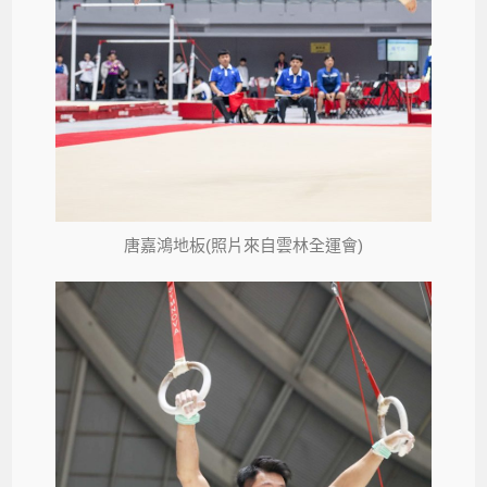
唐嘉鴻地板(照片來自雲林全運會)