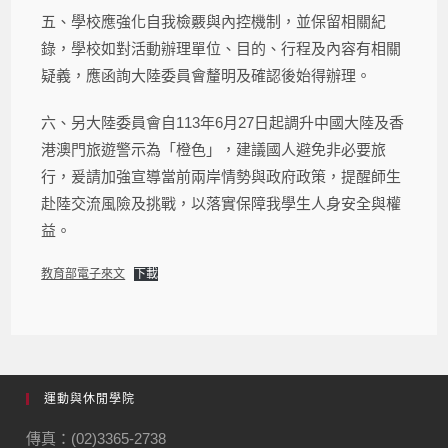
五、學校應強化自我檢覈與內控機制，並保留相關紀
錄，學校如對活動辦理單位、目的、行程及內容有相關
疑義，應函詢大陸委員會釐明及確認後始得辦理。
六、另大陸委員會自113年6月27日起調升中國大陸及香
港澳門旅遊警示為「橙色」，建議國人避免非必要旅
行，爰請加強宣導當前兩岸情勢與政府政策，提醒師生
赴陸交流風險及挑戰，以落實保障我學生人身安全與權
益。
教育部電子來文
下載
運動與休閒學院
傳真：(02)3365-2738