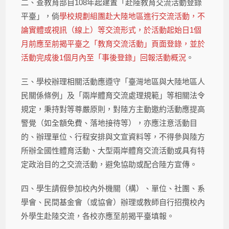
二、查教育部自108年起建置「赴陸教育交流活動登錄
平臺」，倘
學校規劃組團赴大陸地區進行交流活動，不
論實體或視訊（線上）等交流形式，於活動起始日1個
月前應至前揭平臺之「教育交流活動」頁面登錄，並於
活動完成後1個月內至「事後登錄」回報活動概況
。
三、學校辦理相關活動應遵守「臺灣地區與大陸地區人
民關係條例」及「兩岸體育交流處理規範」等相關法令
規定，秉持對等尊嚴原則，對陸方主動邀約活動應提高
警覺（如全額免費、落地接待等），亦應注意活動目
的、辦理單位、行程安排與文宣資料等，不得參與陸方
所辦全國性體育活動、大型兩岸體育交流活動或具有特
定政治目的之交流活動，避免協助或配合陸方宣傳。
四、學生請假參加校內外機關（構）、單位、社團、系
學會、民間基金會（或協會）辦理或教師自行招攬校內
外學生赴陸交流，各校亦應至前揭平臺填報。