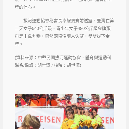
牌的信心。
拔河運動協會秘書長卓耀鵬賽前透露，臺灣在第
二天女子540公斤級、青少年女子480公斤級金牌預
料是十拿九穩，果然兩項沒讓人失望，雙雙拔下金
牌。
(資料來源：中華民國拔河運動協會、體育與運動科
學系/編輯：胡世澤 / 核稿：胡世澤)