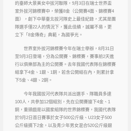
的臺師大景美女中拔河聯隊，9月3日在瑞士世界盃
室外拔河錦標賽中，榮獲8金（公開賽4面、錦標賽4
面），創下中華臺北拔河隊史上最佳紀錄，尤其是團
隊選手僅22人的情況下，獲此佳績，誠屬不易，更
立下「8金傳奇」典範，為國爭光。
世界室外拔河錦標賽今年在瑞士舉辦，8月31日
至9月3日登場，分為公開賽、錦標賽，賽事前2天進
行以俱樂部為主的公開賽。去年我國代表隊在錦標賽
組拿下4金、1銀、1銅，若含公開組在內，則累計拿
下5金、4銀、2銅。
今年我國拔河代表隊共派出選手、隊職員多達
100人，共參加12個組別，先在公開賽搶下4金、1
銅，重頭戲是以國家組隊的世界錦標賽，我國代表隊
於9月2日首日賽事於女子500公斤級、U23女子500
公斤級摘下2金，以及青少年男女混合520公斤級銀