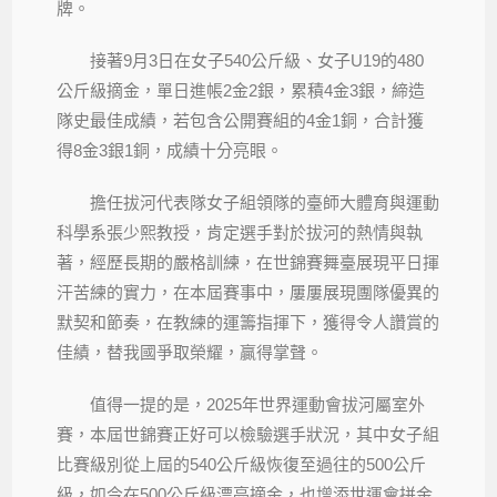
牌。
接著9月3日在女子540公斤級、女子U19的480
公斤級摘金，單日進帳2金2銀，累積4金3銀，締造
隊史最佳成績，若包含公開賽組的4金1銅，合計獲
得8金3銀1銅，成績十分亮眼。
擔任拔河代表隊女子組領隊的臺師大體育與運動
科學系張少熙教授，肯定選手對於拔河的熱情與執
著，經歷長期的嚴格訓練，在世錦賽舞臺展現平日揮
汗苦練的實力，在本屆賽事中，屢屢展現團隊優異的
默契和節奏，在教練的運籌指揮下，獲得令人讚賞的
佳績，替我國爭取榮耀，贏得掌聲。
值得一提的是，2025年世界運動會拔河屬室外
賽，本屆世錦賽正好可以檢驗選手狀況，其中女子組
比賽級別從上屆的540公斤級恢復至過往的500公斤
級，如今在500公斤級漂亮摘金，也增添世運會拼金