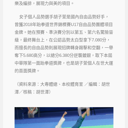
樂及編排，展現力與美的項目。
女子個人品勢選手胡子萱是國內自由品勢好手，
曾獲2018年跆拳道世界錦標賽U17自由品勢團體項目
金牌。她在預賽、準決賽分別以第五、第六名驚險晉
級，最終舞台上，在公認品勢太白型拿下7.080分，
而擅長的自由品勢則展現招牌轉身踢擊和空翻，一舉
奪下5.680高分，以總分6.380分逆襲鍍銀，取下本屆
中華隊第一面跆拳道獎牌，也是胡子萱個人在世大運
的首面獎牌。
（資料來源：大專體總、本校體育室 ／編輯：胡世
澤／核稿：胡世澤）