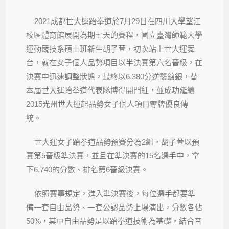
2021成都世大運跆拳道於7月29日在四川大學望江
校區體育館展開為期七天的賽程，國立臺灣師範大學
運動競技系碩士班新生胡子萱，初次站上世大運舞
台，就在女子個人品勢項目以半決賽第六名晉級，在
決賽中迅速調整狀態，最終以6.380分逆襲鍍銀，替
本屆世大運跆拳道代表隊博得開門紅，並成功延續
2015光州世大運起品勢女子個人項目奪牌優良傳
統。
世大運女子跆拳道品勢預賽分為2組，胡子萱以預
賽第5晉級準決賽，並且在準決賽的15名選手中，拿
下6.740的分數、排名第6晉級決賽。
依照賽事規定，進入準決賽後，每位選手都要準
備一套自由品勢、一套公認品勢上場演出，分數各佔
50%，其中自由品勢是以跆拳道技術為基礎，結合音