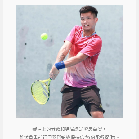
賽場上的分數和結局總是瞬息萬變，
雖然負重前行但我們始終保持信念(何承叡提供)。