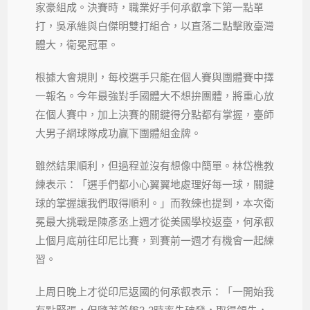
家豪組成。決賽時，職業好手何承叡拿下第一點單
打，吳承維與白傑明雙打組合，以直落二點擊敗臺灣
體大，衛冕冠軍。
根據大會規則，每校選手只能在個人賽與團體賽中擇
一報名。今年最強對手國體大不想拚團體，將重心放
在個人賽中，加上決賽的關鍵得分點都有掌握，臺師
大男子網球隊成功贏下團體組金牌。
雖然結果順利，但過程並沒有想像中簡單。林岱樵教
練表示：「選手們都小心翼翼地處理好每一球，關鍵
球的掌握讓我們取得順利。」而教練也提到，本次衛
冕最大挑戰是陳彥丞上週才從美國學校返臺，何承叡
上個月底前往印尼比賽，到賽前一週才有機會一起練
習。
上周日晚上才從印尼返國的何承叡表示：「一開始我