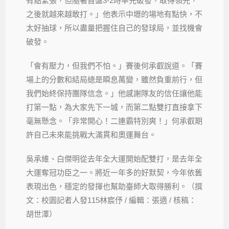
有點緊張，但隨著首盤3-2時率先破發，取得領先，
之後就越來越敢打。」他表示中壢的場地有點快，不
太好抽球，所以盡量把握住自己的發球局，並找機會
破發。
「會有壓力，但我們不怕。」賽後何承叡說道。「賽
場上的分數和結局總是瞬息萬變，雖然負重前行，但
我們始終保持團隊信念。」他感謝隊友的信任讓他能
打第一點，為大家先下一城，而第二點雙打直接拿下
毫無懸念。「非常開心！二連霸特別爽！」何承叡期
許自己未來能挑戰大滿貫和奧運舞台。
吳承維、白傑明從去年全大運開始配雙打，是去年全
大運奪冠功臣之一。將近一年多的好默契，今年依舊
表現出色，穩定的發揮也幫助臺師大取得勝利。（撰
文：校園記者人發115林宸伃 / 編輯：張適 / 核稿：
胡世澤）