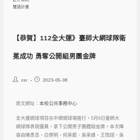
雙語計畫
【恭賀】112全大運》臺師大網球隊衛
冕成功 勇奪公開組男團金牌
csr
2023-05-08
原文網址：
本校公共事務中心
全大運網球項目在中壢網球場進行，5月6日臺師大
網球隊表現優異，拿下公開男子團體組金牌。本次陣
容由陳彥丞、白傑明、何承叡、吳承維、王愷翊、吳