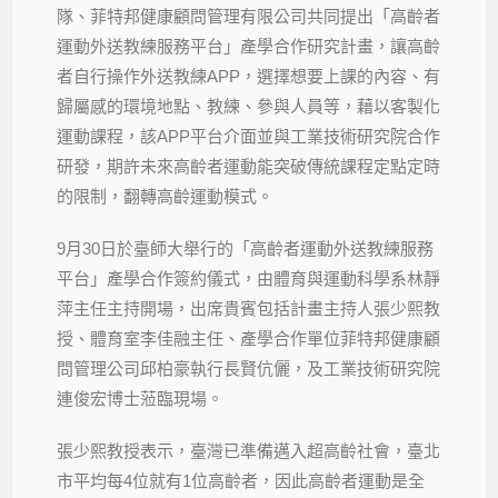
隊、菲特邦健康顧問管理有限公司共同提出「高齡者
運動外送教練服務平台」產學合作研究計畫，讓高齡
者自行操作外送教練APP，選擇想要上課的內容、有
歸屬感的環境地點、教練、參與人員等，藉以客製化
運動課程，該APP平台介面並與工業技術研究院合作
研發，期許未來高齡者運動能突破傳統課程定點定時
的限制，翻轉高齡運動模式。
9月30日於臺師大舉行的「高齡者運動外送教練服務
平台」產學合作簽約儀式，由體育與運動科學系林靜
萍主任主持開場，出席貴賓包括計畫主持人張少熙教
授、體育室李佳融主任、產學合作單位菲特邦健康顧
問管理公司邱柏豪執行長賢伉儷，及工業技術研究院
連俊宏博士蒞臨現場。
張少熙教授表示，臺灣已準備邁入超高齡社會，臺北
市平均每4位就有1位高齡者，因此高齡者運動是全