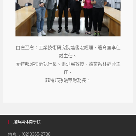
由左至右：工業技術研究院連俊宏經理、體育室李佳
融主任、
菲特邦邱柏豪執行長、張少熙教授、體育系林靜萍主
任、
菲特邦孫曦華財務長。
運動與休閒學院
傳真：(02)3365-2738