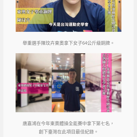
舉重選手陳玟卉東奧拿下女子64公斤級銅牌。
唐嘉鴻在今年東奧體操全能賽中拿下第七名，
創下臺灣在此項目最佳紀錄。