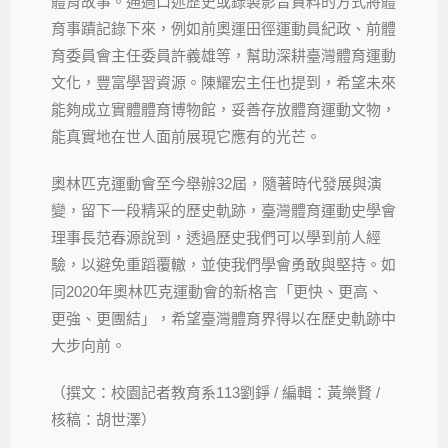
體育故事。通過口述歷史或錄製影音資料的方式將體
育事蹟記錄下來，例如前奧運田徑運動員紀政、前體
育委員會主任委員許義雄等，幫助深耕臺灣體育運動
文化，豐富學習資源。陳耀宏主任也提到，希望未來
能夠成立實體體育博物館，妥善存放體育運動文物，
能真實地在世人面前展現它應有的光芒。
奧林匹克運動會至今舉辦32屆，隨著時代發展與演
變，留下一段精采的歷史軌跡，臺灣體育運動史學會
理事長范春源說到，透過歷史我們可以學到前人經
驗，以避免重蹈覆轍，並使我們學會勇敢與堅持。如
同2020年奧林匹克運動會的新格言「更快、更高、
更強、更團結」，希望臺灣體育界得以在歷史軌跡中
大步向前。
（撰文：校園記者教育系113劉錚 / 編輯：黃樂賢 /
核稿：胡世澤）