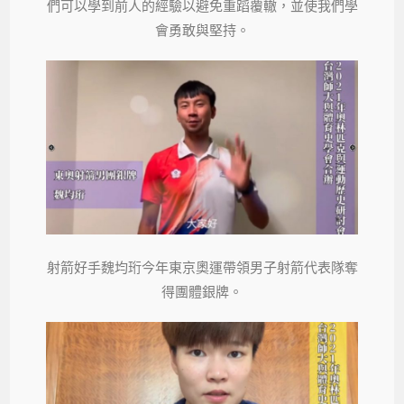
們可以學到前人的經驗以避免重蹈覆轍，並使我們學
會勇敢與堅持。
射箭好手魏均珩今年東京奧運帶領男子射箭代表隊奪
得團體銀牌。