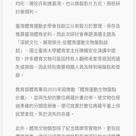
均珩、陳玟卉和唐嘉鴻，也以錄製影片方式，預祝研
討會順利。
臺灣體育運動史學會自創立以來致力於整理、保存及
推廣臺灣體育史料，而此次研討會專題演講主題為
「深耕文化、展現榮光-從體育運動文物盤點談
起」，國立臺南大學體育室主任陳耀宏在演講中提
到，許多體育文物可能因持有人翻修老家等原因而遺
失或損毀，因此特別需要相關人員及時到場盤點和登
錄。
教育部體育署自2021年起推動「體育運動文物盤點
計畫」，並與先前的數位典藏計畫合併，使文物在經
過準確的分類造冊後，便可放置於數位典藏平臺上供
民眾查找，免於消失的命運。
此外，體育文物類型除了紀念獎牌等實物外，更包括