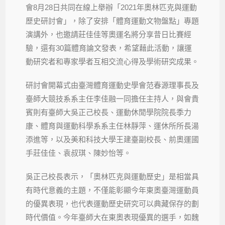
會8月28日共同在線上舉辦「2021年奧林匹克與運動
歷史研討會」，除了安排「體育運動文物盤點」專題
演講外，也邀請莊佳佳等奧運名將分享昔日比賽經
驗，還有30篇體育論文發表，希望藉此活動，讓運
動研究者和專家學者互相交流心得及學術研究成果。
研討會開幕式由臺灣體育運動史學會范春源理事長及
臺師大競技系系主任李佳融一同擔任主持人，與會貴
賓則有臺師大吳正己校長、運動休閒學院院長季力
康、體育與運動科學系系主任林靜萍、運休所所長湯
添進等，以及美和科技大學王建臺副校長、前奧運國
手莊佳佳、袁叔琪、陳妙怡等。
吳正己校長表示，「奧林匹克與運動歷史」是相當具
有時代意義的主題，不僅能彰顯今年東奧臺灣運動員
的優異表現，也代表運動歷史研究可以典藏保存的劃
時代價值。今年臺師大在東奧表現優異的選手，如魏