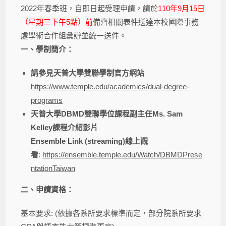
2022年春季班，自即日起受理申請，請於
110年9月15日
（星期三下午5點）前
備齊相關表件送達本校國際事務
處學術合作組彙辦並統一送件。
一、學制簡介：
請參見天普大學雙聯學制官方網站
https://www.temple.edu/academics/dual-degree-
programs
天普大學
DBMD
雙聯學位課程副主任
Ms. Sam
Kelley
課程介紹影片
Ensemble Link (streaming)
線上觀
看
:
https://ensemble.temple.edu/Watch/DBMDPrese
ntationTaiwan
二、申請資格：
基本要求: (依據各系所要求標準而定，部分院系所要求