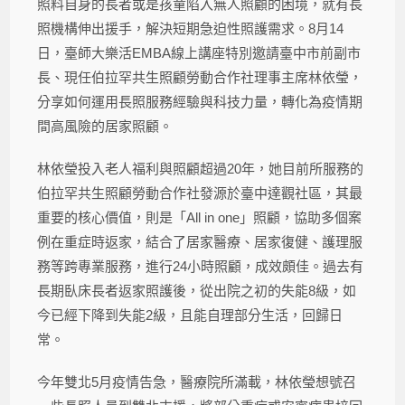
照料自身的長者或是孩童陷入無人照顧的困境，就有長
照機構伸出援手，解決短期急迫性照護需求。8月14
日，臺師大樂活EMBA線上講座特別邀請臺中市前副市
長、現任伯拉罕共生照顧勞動合作社理事主席林依瑩，
分享如何運用長照服務經驗與科技力量，轉化為疫情期
間高風險的居家照顧。
林依瑩投入老人福利與照顧超過20年，她目前所服務的
伯拉罕共生照顧勞動合作社發源於臺中達觀社區，其最
重要的核心價值，則是「All in one」照顧，協助多個案
例在重症時返家，結合了居家醫療、居家復健、護理服
務等跨專業服務，進行24小時照顧，成效頗佳。過去有
長期臥床長者返家照護後，從出院之初的失能8級，如
今已經下降到失能2級，且能自理部分生活，回歸日
常。
今年雙北5月疫情告急，醫療院所滿載，林依瑩想號召