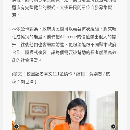
還沒有完整健全的模式，大多是民間單位自發募集資
源。」
林依瑩也認為，政府與民間可以藉著這次經驗，將來轉
化成備災的能量，他們把All in one的價值做出很大的提
升。往後他們也會繼續前進，更盼望能跟不同縣市政府
合作，將模式複製，讓每個需要被幫助的長者感受高效
能的社會溫暖。
(撰文：校園記者臺文111董倩伶 / 編輯：黃樂賢 / 核
稿：胡世澤 )