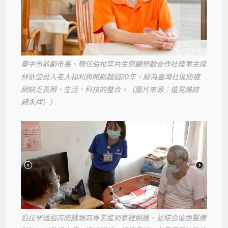
臺中市前副市長、現任伯拉罕共生照顧勞動合作社理事主席
林依瑩投入老人福利與照顧超過20年，認為臺灣社區防疫
網缺乏長照、生活、科技的整合。（圖片來源：遠見雜誌
賴永祥））
伯拉罕透過高防護跟高專業進到家裡照護，並結合遠距醫療