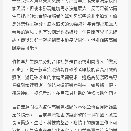
一些長照人員到雙北支援，將部分重症或安寧病患接回
家照護，但後來發現這塊需求沒這麼大，反而是新北衛
生局提出確診者跟接觸者的延伸照護需求非常迫切。像
是外籍移工確診，原本照護的90幾歲年長者卻出現無人
看護的窘境；也有案例是媽媽確診，但自閉症兒子未確
診，最後只好一起送到集中檢疫所同住，但卻面臨高風
險染疫可能。
伯拉罕共生照顧勞動合作社於是在疫情期間導入「微光
計畫」，從一般重症照護轉作確診者跟接觸者高風險的
照護，滿足確診者的家庭照顧需求，透過高防護跟高專
業進到家裡照護，並結合遠距醫療科技，如數據上傳、
遠端連線、視訊看診，在民眾最無助的時候協助他們。
當初無意間投入疫情高風險照顧的林依瑩也看見照護匱
乏的情形，「目前臺灣社區防疫網缺的一塊拼圖，就是
長照醫療、生活、科技的整合，疫情下的照護工作不可
漠視，因為病毒來去起伏不定，而目前臺灣在這塊領域