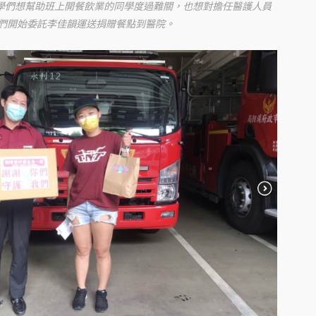
同學們想幫助班上開餐飲業的同學度過難關，也想對擔任醫護人員
們開始委託李佳韻運送捐贈餐點到醫院。