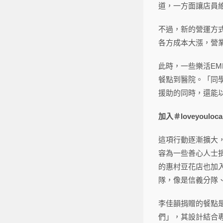
道，一方面讓店員
不過，新的營運方
各方成本大漲，營
此時，一些樂活E
餐點到醫院。「同
援助的同時，還能
加入＃loveyoulo
這項行動逐漸擴大，甚
容為一些善心人士
的惠村豆花店也加
隊，像是信義分隊
李佳韻捐贈的餐點
們」，其設計結合