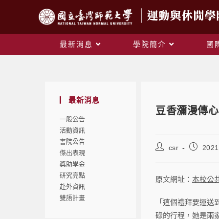
最新消息
學院簡介
國
最新消息
豆香瀰漫傳心
一般公告
活動資訊
書院公告
csr
2021
傑出表現
獎助學金
研究亮點
原文網址：
本校公
赴外資訊
雙語計畫
「這個禮拜要運送
碌的行程，她是兩