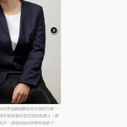
BA的李佳韻細數近日忙碌的行程，
炭烤牛排和惠村豆花店的負責人，原
災戶，卻在EMBA同學的協助下，