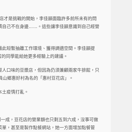
二家店才是挑戰的開始，李佳韻面臨許多前所未有的問
慣自己不在身邊……。這些讓李佳韻意識到自己經營
也藉此短暫抽離工作環境、獲得調適空間。李佳韻提
富的同學能給她更多經驗上的建議。
輕人口味的豆漿店，但因為仍須兼顧兩家牛排館，只
蘭員山鄉惠好村為名的「惠村豆花店」。
本土疫情打亂。
掉到一成，豆花店的營業額也只剩五到六成，沒事可做
菜單，甚至是製作點餐網站，她一方面增加點餐管