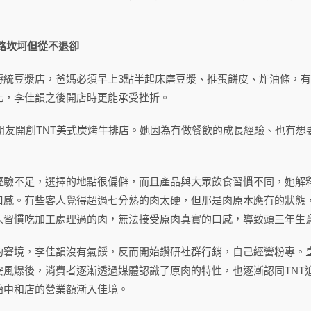
路坎坷但從不退卻
傳統豆漿店，爸媽必須早上3點半起床磨豆漿、推蛋餅皮、炸油條，
此，李佳韻之後開店時更能承受挫折。
的朋友開創TNT美式炭烤牛排店。她因為有做餐飲的成長經驗、也有
經驗不足，選擇的地點很偏僻，而且產品與大眾飲食習慣不同，她解
口感。有些客人覺得超過七分熟的肉太硬，但那是肉原本應有的狀態
人習慣吃加工處理過的肉，無法接受原肉真實的口感，導致頭三年生
的窘境，李佳韻沒有氣餒，反而開始鑽研社群行銷，自己經營粉專。
安風爆後，消費者逐漸透過媒體認識了原肉的特性，也逐漸認同TNT
始中和店的營業額漸入佳境。