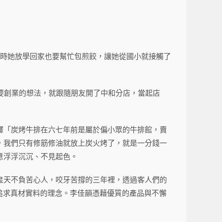
有時她放學回家也要幫忙包煎餃，讓她從國小就接觸了
想要創業的想法，就跟隨朋友開了中和分店，當起店
釋「炭烤牛排在六七年前是屬於偏小眾的牛排館，賣
，我們只有修筋修油就放上炭火烤了，就是一分錢一
意浮浮沉沉、不見起色。
皇天不負苦心人，咬牙苦撐的三年裡，透過客人們的
追求真材實料的理念。李佳韻憑藉優質的產品與不懈