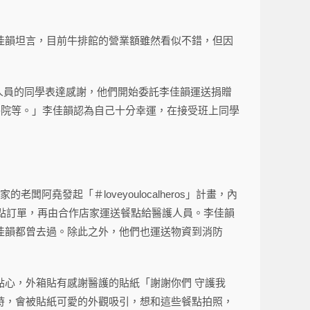
佳韻坦言，目前牛排館的營業額雖然看似不錯，但因
人員的同學表達感謝，他們開始委託李佳韻運送捐贈
醫院等。」李佳韻認為自己十分幸運，在接受班上同學
堯發起「＃loveyoulocalheros」計畫，內
餐點訂單，再由合作店家運送餐點給醫護人員。李佳韻
佳韻都曾去過。除此之外，他們也運送物資到消防
心，外箱貼有感謝醫護的貼紙「謝謝你們 守護我
時，會被貼紙可愛的外觀吸引，想和這些餐點拍照，