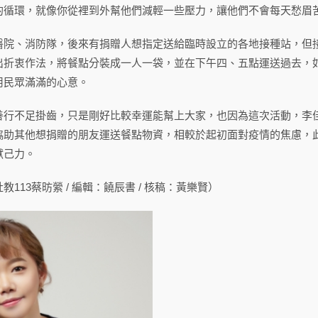
的循環，就像你從裡到外幫他們減輕一些壓力，讓他們不會每天愁眉
醫院、消防隊，後來有捐贈人想指定送給臨時設立的各地接種站，但
出折衷作法，將餐點分裝成一人一袋，並在下午四、五點運送過去，
用民眾滿滿的心意。
善行不足掛齒，只是剛好比較幸運能幫上大家，也因為這次活動，李
協助其他想捐贈的朋友運送餐點物資，相較於起初面對疫情的焦慮，
獻己力。
113蔡昉縈 / 編輯：饒辰書 / 核稿：黃樂賢）