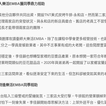
入樂活EMBA獲同學鼎力相助
與其他分店夥伴共同出資，開設TNT美式炭烤牛排-永和店。然而第
處理兩家店的突發狀況、與永和店的新店員磨合、舊店的老員工不習
成長才能帶領兩家店的團隊。
佳韻選擇攻讀臺師大樂活EMBA，除了在課程中學會更多經營技術，
近三分之一學員是餐飲業者，其中不乏事業有成的大老闆，這些閱歷豐
運穩定後，李佳韻也想轉型家裡的豆漿店產業，原本想開一家符合年
營業時間類似的豆花甜品店。2020年與弟弟再一起開設了以家鄉宜
在三家店間奔波，看似逐漸安定下來的生活，但怎料卻被突如其來的
時逢樂活EMBA同學相助
日，全台陷入三級警戒的緊繃氣氛，三家店大受打擊，牛排館的營業額
害怕下一刻會失業。李佳韻開始尋思解決方法：上架外送平台、優化