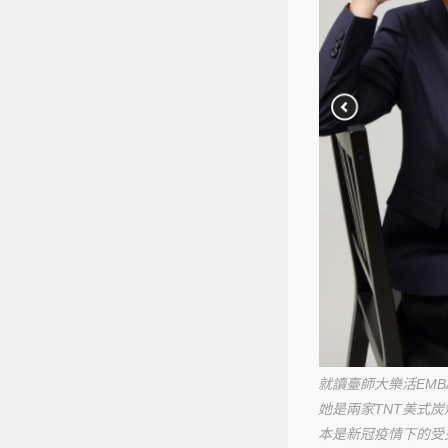
就讀臺師大樂活EM
她是兩家TNT美式
本是新冠疫情下的受