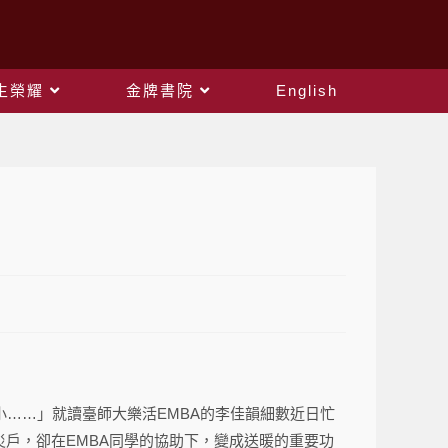
生榮耀
金牌書院
English
……」就讀臺師大樂活EMBA的李佳韻細數近日忙
災戶，卻在EMBA同學的協助下，變成送暖的重要功