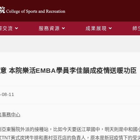
際交流
服務資源
成果展現
師
Blog
意 本院樂活EMBA學員李佳韻成疫情送暖功臣
-08-11
共事務中心
到亞東醫院外派的接種站，比如今天要送江翠國中，明天則是中和國小
家TNT美式炭烤牛排和惠村豆花店的負責人，原本是新冠疫情下的受