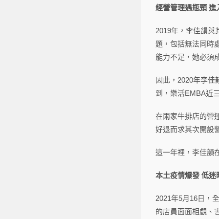
經營管理遇瓶頸 進
2019年，李佳韻
題，包括無法同時
能力不足，她必須
因此，2020年李
到，樂活EMBA
在兩家牛排店的營
好退而求其次開設
這一年裡，李佳韻
本土疫情爆發 低迷
2021年5月16
的店員面面相覷、