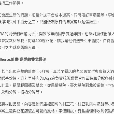
維持工作熱情。
式也產生新的問題，包括外送平台成本過高、同時段訂單爆量等。李
業淨利只剩下百分之三，只能依賴原有的忠實客戶勉強維生。
MBA的同學們想幫助班上開餐飲業的同學度過難關，也想對擔任醫護
學會默默私訊我，訂購100碗豆花，請我幫他們送去亞東醫院、仁愛
以己之力感謝醫護人員。
calheros計畫 送愛給雙北醫消
至出現完整的計畫。6月初，真芳早餐店的老闆張文哲與豊賀大酒家的老闆阿
捐贈善款後，真芳早餐店的Dora會負責統籌聯繫合作單位和分配各
入計畫，捐贈範圍擴及雙北，從馬偕醫院、臺大醫院到北投榮總，李
、永和分隊、板橋分隊等。
是惠村甜品袋，內容是他們店裡招牌的村豆花、村豆乳與村奶酪等小點
專案主題與豆花店復古可愛的風格。李佳韻說，有些護理師收到餐點