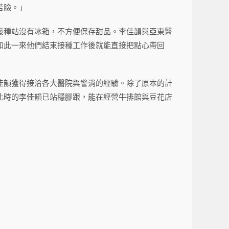
苦臉。」
接種站沒有冰箱，不方便保存甜品。李佳韻與亞東醫
如此一來他們結束接種工作後就能直接把點心帶回
佳韻獲得接洽各大醫院與警消的經驗。除了原本的計
此時的李佳韻已站穩腳跟，能在經營牛排館與豆花店