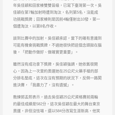
年吳佳穎和田家榛雙雙晉級，已寫下臺灣第一次。吳
佳穎在第7輪加射時遭到淘汰，名列第5名，沒能成
功挑戰獎牌；田家榛則是因前4輪僅射出10發，第一
個遭淘汰，以第8名作收。
談到比賽中的加射，吳佳穎承認，當下的確有意識到
可能有機會挑戰獎牌，不過她很快把這個念頭拋在腦
後，「把動作做好、做確實更重要」。
雖然沒有成功拿下獎牌，吳佳穎強調，她依舊很開
心，因為上一次里約奧運她在25公尺火藥手槍的部
分排名墊底，這次在沒有預期的狀況下，反倒一路闖
進決賽，「我盡力了，沒有遺憾」。
教練郭孟熙表示，過去吳佳穎25公尺資格賽前兩輪
的最佳成績是582分，這次吳佳穎在最大的舞台東京
奧運，非但沒怯場，還以584分改寫生涯新高，他笑