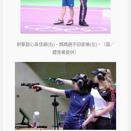
射擊甜心吳佳穎(右)、媽媽選手田家榛(左)。（圖／
體育署提供）