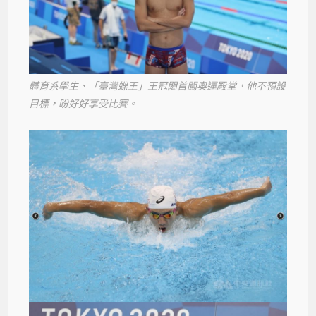
體育系學生、「臺灣蝶王」王冠閎首闖奧運殿堂，他不預設
目標，盼好好享受比賽。