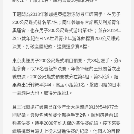
組第1、全部第2名，順利晉級16強準決賽。
王冠閎為2018年雅加達亞運游泳隊最年輕國手，在男子
200公尺蝶式排名第7名；同年參加布宜諾斯艾利斯青年
奧運會，也在男子200公尺蝶式游出第4名；並在2019年
以17歲年紀在FINA世界青少年游泳錦標賽200公尺蝶式
決賽，打破全國紀錄、達奧運參賽A標。
東京奧運男子200公尺蝶式項目預賽，共38名選手、分5
組參賽，取16名晉級準決賽，年僅19歲的王冠閎首次出
戰奧運，200公尺蝶式預賽被分在第4組、第3水道，結
果游出1分鐘54秒44、高居小組第1名，擊敗同組的日本
一哥瀨戶大也，取得分組第1。
且王冠閎還打破自己在今年全大運締造的1分54秒77全
國紀錄，最後名列預賽全部選手第2名，順利擠進前16
強準決賽，追平2008年許志傑的準決賽紀錄，接下來要
繼續挑戰台灣史上從未游進決賽的紀錄，他個人的目標