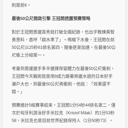
則是前6。
最後50公尺開啟引擎 王冠閎透露預賽策略
對於王冠閎奧運首秀就打破全國紀錄，也出乎教練黃智
勇意料，直呼「超水準了」。鳴槍下水後，王冠閎在前
50公尺以25秒61排名第四，隨後逐漸加速，在最後50公
尺衝上分組第一。
考量到奧運選手多半選擇保留體力在最後50公尺衝刺，
王冠閎今天戰術就是用8成力跟著旁邊水道的日本好手
瀨戶大也，到最後50公尺再衝刺，他說：「效果還不
錯。」
預賽總計5組賽事結束，王冠閎1分54秒44排名第二，僅
次於匈牙利游泳好手米拉克（Kristof Milak）的1分53秒
58，米拉克也是目前世界紀錄保持人（1分50秒73）。